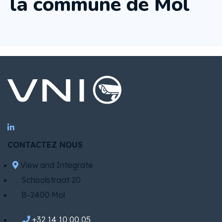
la commune de Mol
HORS RÉSEAU
CONTACTEZ NOUS
View and Integrate
Schoolstraat 20
B-2400 Mol
+32 14 10 00 05