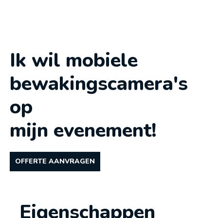
samengevat in één video, perfect om te
gebruiken in je communicatie.
ONTDEK MEER OVER VCAP
Ik wil mobiele
bewakingscamera's
op
mijn evenement!
OFFERTE AANVRAGEN
Eigenschappen