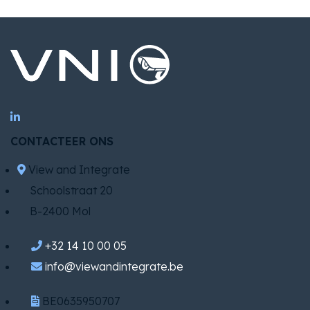
CONTACTEER ONS
View and Integrate
Schoolstraat 20
B-2400 Mol
+32 14 10 00 05
info@viewandintegrate.be
BE0635950707