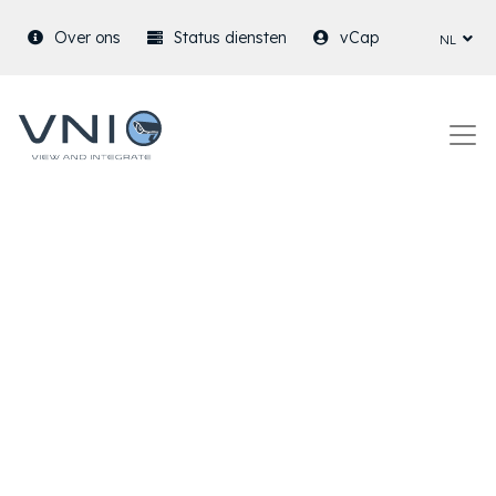
nl
Over ons
Status diensten
vCap