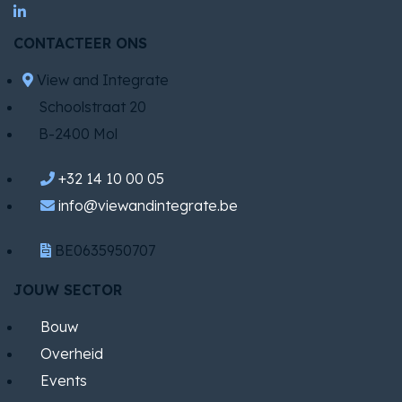
CONTACTEER ONS
View and Integrate
Schoolstraat 20
B-2400 Mol
+32 14 10 00 05
info@viewandintegrate.be
BE0635950707
JOUW SECTOR
Bouw
Overheid
Events