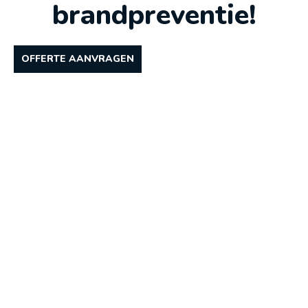
brandpreventie!
OFFERTE AANVRAGEN
Eigenschappen
CNPP-gecertifieerde thermische camera’s
Verschillende temperatuurlevels
Instelbare alarmen voor buiten en binnen
werktijden