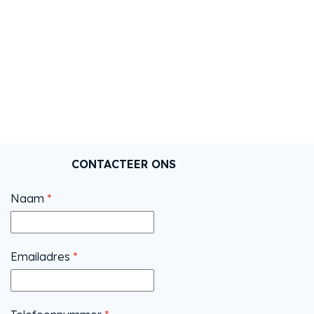
De mobiele toepassingen kunnen naast de
camera ook door ons voorzien worden van
ondersteunende masten, batterijen en een
combinatie van zonnepanelen en batterij voor
volledige autonomie.
MEER INFORMATIE OVER DE COMPACT CAMERA
CONTACTEER ONS
Naam
*
Emailadres
*