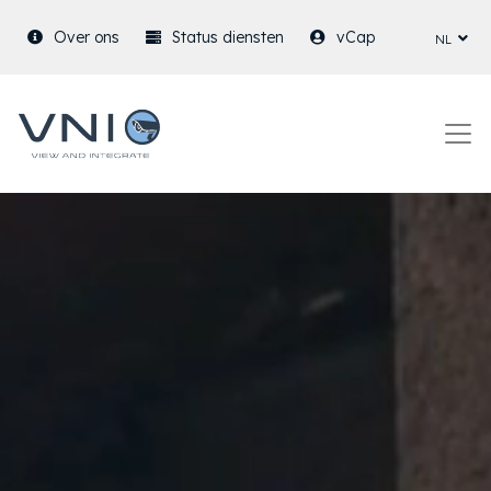
nl
Over ons
Status diensten
vCap