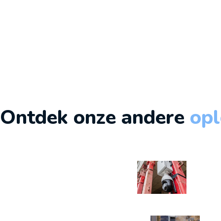
- Pieter Hendrick
Ontdek
onze andere
opl
LEES MEER