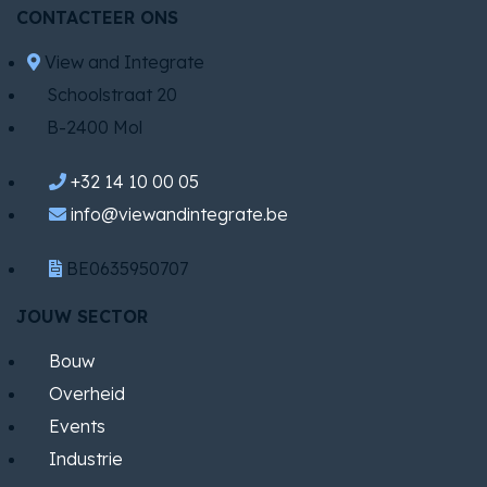
CONTACTEER ONS
View and Integrate
Schoolstraat 20
B-2400 Mol
+32 14 10 00 05
info@viewandintegrate.be
BE0635950707
JOUW SECTOR
Bouw
Overheid
Events
Industrie