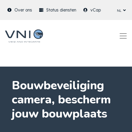
nl
Over ons
Status diensten
vCap
Bouwbeveiliging
camera, bescherm
jouw bouwplaats